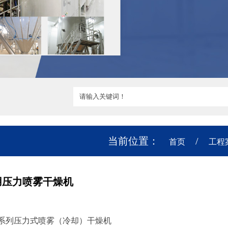
当前位置：
/
首页
工程
用压力喷雾干燥机
G系列压力式喷雾（冷却）干燥机