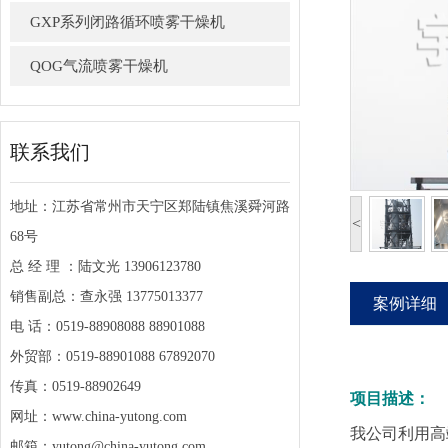
GXP系列闭路循环喷雾干燥机
QOG气流喷雾干燥机
联系我们
地址：江苏省常州市天宁区郑陆镇焦溪舜河路
<
68号
总 经 理 ：陆文光 13906123780
销售副总：查永强 13775013377
案例详细
电 话：0519-88908088 88901088
外贸部：0519-88901088 67892070
传真：0519-88902649
项目描述：
网址：www.china-yutong.com
我公司利用高
邮箱：yutong@china-yutong.com