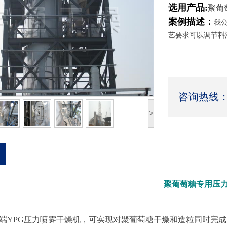
选用产品:
聚葡
案例描述：
我
艺要求可以调节料
咨询热线：05
>
聚葡萄糖专用压
端YPG压力喷雾干燥机，可实现对聚葡萄糖干燥和造粒同时完