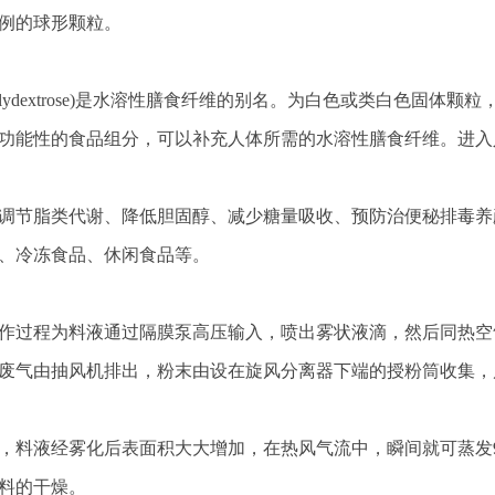
例的球形颗粒。
lydextrose)是水溶性膳食纤维的别名。为白色或类白色固体颗粒
功能性的食品组分，可以补充人体所需的水溶性膳食纤维。进入
调节脂类代谢、降低胆固醇、减少糖量吸收、预防治便秘排毒养
、冷冻食品、休闲食品等。
过程为料液通过隔膜泵高压输入，喷出雾状液滴，然后同热空气
废气由抽风机排出，粉末由设在旋风分离器下端的授粉筒收集，风
，料液经雾化后表面积大大增加，在热风气流中，瞬间就可蒸发9
料的干燥。